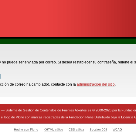
 no puede ser enviada por correo. Si desea restablecer su contraseña, rellene el s
rección de correo ha cambiado), contacte con la
administración del sitio
.
— Sistema de Gestión de Contenidos de Fuentes Abiertos
es
©
2000-2026 por la
Fundació
 el logo de Plone son marcas registradas de la
Fundación Plone
Distribuido bajo la
Licencia
Hecho con Plone
XHTML válido
CSS válida
Sección 508
WCAG