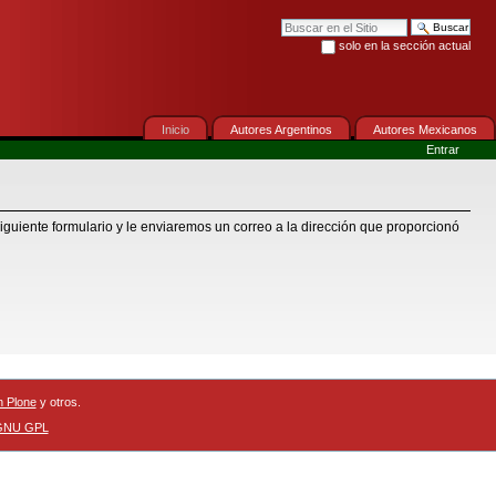
Buscar
solo en la sección actual
Búsqueda Avanzada…
Inicio
Autores Argentinos
Autores Mexicanos
Entrar
iguiente formulario y le enviaremos un correo a la dirección que proporcionó
n Plone
y otros.
 GNU GPL