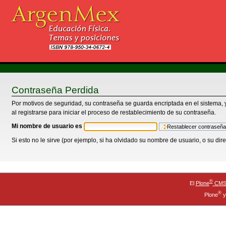
Cambiar
a
contenido.
|
Saltar
a
navegación
Herramientas
Personales
Contraseña Perdida
Por motivos de seguridad, su contraseña se guarda encriptada en el sistema, y
al registrarse para iniciar el proceso de restablecimiento de su contraseña.
Mi nombre de usuario es
Si esto no le sirve (por ejemplo, si ha olvidado su nombre de usuario, o su di
®
El
Plone
CMS 
®
Plone
y