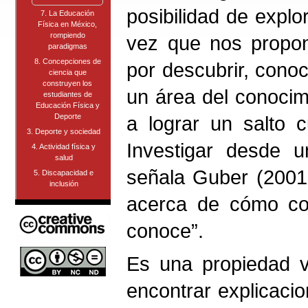
posibilidad de expl
7. La Educación
Física en México,
rompiendo
vez que nos propo
paradigmas
8. Concepciones de
por descubrir, cono
ciencia que
construyen los
un área del conocim
estudiantes de
Educación Física y
a lograr un salto c
Deporte
3. Deporte y sociedad
Investigar desde u
4. Actividad física y
salud
señala Guber (2001,
5. Discapacidad e
inclusión
acerca de cómo con
conoce”.
Es una propiedad va
encontrar explicaci