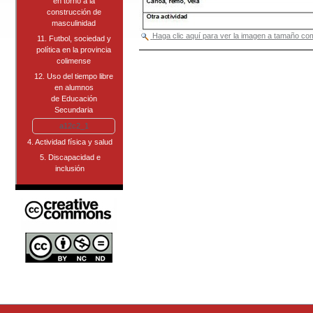
en torno a la
construcción de
masculinidad
Haga clic aquí para ver la imagen a tamaño c
11. Futbol, sociedad y
política en la provincia
Acciones
colimense
de
Documento
12. Uso del tiempo libre
en alumnos
de Educación
Secundaria
a12c2_1
4. Actividad física y salud
5. Discapacidad e
inclusión