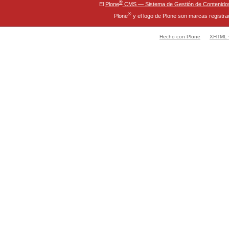
®
El
Plone
CMS — Sistema de Gestión de Contenidos
®
Plone
y el logo de Plone son marcas registra
Hecho con Plone
XHTML v